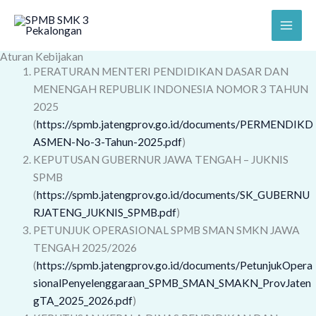
Skip
to
content
Aturan Kebijakan
PERATURAN MENTERI PENDIDIKAN DASAR DAN
MENENGAH REPUBLIK INDONESIA NOMOR 3 TAHUN
2025
(
https://spmb.jatengprov.go.id/documents/PERMENDIKD
ASMEN-No-3-Tahun-2025.pdf
)
KEPUTUSAN GUBERNUR JAWA TENGAH – JUKNIS
SPMB
(
https://spmb.jatengprov.go.id/documents/SK_GUBERNU
RJATENG_JUKNIS_SPMB.pdf
)
PETUNJUK OPERASIONAL SPMB SMAN SMKN JAWA
TENGAH 2025/2026
(
https://spmb.jatengprov.go.id/documents/PetunjukOpera
sionalPenyelenggaraan_SPMB_SMAN_SMAKN_ProvJaten
gTA_2025_2026.pdf
)