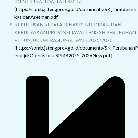
IDENTIFIKASI DAN ASESMEN
(
https://spmb.jatengprov.go.id/documents/SK_TimIdentifi
kasidanAsesmen.pdf
)
KEPUTUSAN KEPALA DINAS PENDIDIKAN DAN
KEBUDAYAAN PROVINSI JAWA TENGAH PERUBAHAN
PETUNJUK OPERASIONAL SPMB 2025/2026
(
https://spmb.jatengprov.go.id/documents/SK_PerubahanP
etunjukOperasionalSPMB2025_2026New.pdf
)