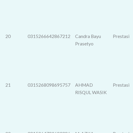
20
0315266642867212
Candra Bayu
Prestasi
Prasetyo
21
0315268098695757
AHMAD
Prestasi
RISQUL WASIK