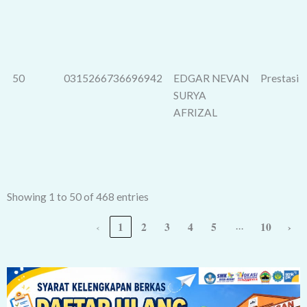
50
0315266736696942
EDGAR NEVAN
Prestasi
SURYA
AFRIZAL
Showing 1 to 50 of 468 entries
‹
1
2
3
4
5
10
›
…