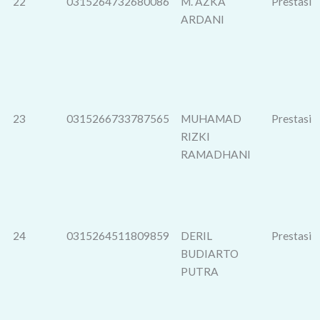
22
0315264732680086
M. AZKA
Prestasi
ARDANI
23
0315266733787565
MUHAMAD
Prestasi
RIZKI
RAMADHANI
24
0315264511809859
DERIL
Prestasi
BUDIARTO
PUTRA