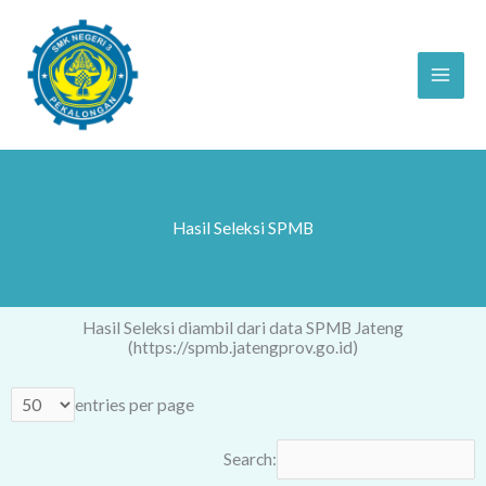
Skip
to
content
Hasil Seleksi SPMB
Hasil Seleksi diambil dari data SPMB Jateng
(https://spmb.jatengprov.go.id)
entries per page
Search: