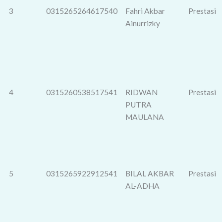
3
0315265264617540
Fahri Akbar
Prestasi
Ainurrizky
4
0315260538517541
RIDWAN
Prestasi
PUTRA
MAULANA
5
0315265922912541
BILAL AKBAR
Prestasi
AL-ADHA