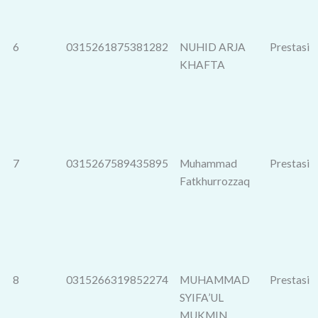
6
0315261875381282
NUHID ARJA
Prestasi
KHAFTA
7
0315267589435895
Muhammad
Prestasi
Fatkhurrozzaq
8
0315266319852274
MUHAMMAD
Prestasi
SYIFA’UL
MUKMIN